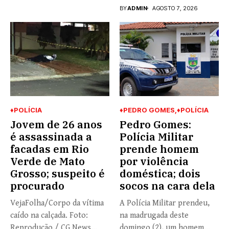
BY
ADMIN
AGOSTO 7, 2026
♦POLÍCIA
♦PEDRO GOMES
♦POLÍCIA
Jovem de 26 anos
Pedro Gomes:
é assassinada a
Polícia Militar
facadas em Rio
prende homem
Verde de Mato
por violência
Grosso; suspeito é
doméstica; dois
procurado
socos na cara dela
VejaFolha/Corpo da vítima
A Polícia Militar prendeu,
caído na calçada. Foto:
na madrugada deste
Reprodução / CG News
domingo (2), um homem