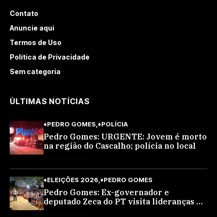
Contato
Anuncie aqui
Termos de Uso
Política de Privacidade
Sem categoria
ÙLTIMAS NOTÍCIAS
♦PEDRO GOMES
♦POLÍCIA
Pedro Gomes: URGENTE: Jovem é morto
na região do Cascalho; polícia no local
AGOSTO 8, 2026
♦ELEIÇÕES 2026
♦PEDRO GOMES
Pedro Gomes: Ex-governador e
deputado Zeca do PT visita lideranças do
partido na cidade; buscará a reeleição
AGOSTO 8, 2026