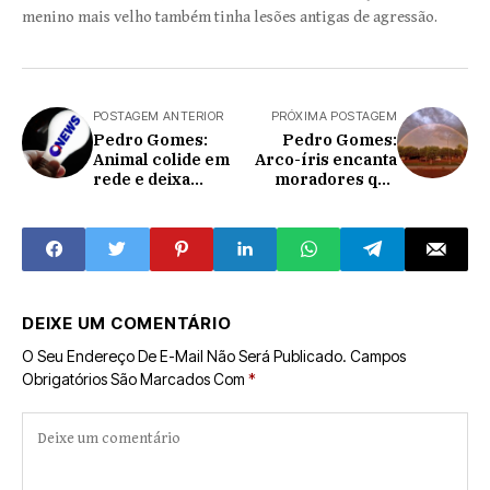
menino mais velho também tinha lesões antigas de agressão.
POSTAGEM ANTERIOR
PRÓXIMA POSTAGEM
Pedro Gomes:
Pedro Gomes:
Animal colide em
Arco-íris encanta
rede e deixa
moradores que
cidade sem
registraram
energia por 6h;
fenômeno em
seriema
fotos e vídeos.
DEIXE UM COMENTÁRIO
O Seu Endereço De E-Mail Não Será Publicado.
Campos
Obrigatórios São Marcados Com
*