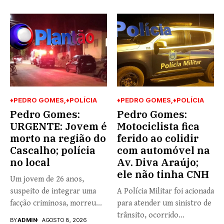
♦PEDRO GOMES
♦POLÍCIA
♦PEDRO GOMES
♦POLÍCIA
Pedro Gomes:
Pedro Gomes:
URGENTE: Jovem é
Motociclista fica
morto na região do
ferido ao colidir
Cascalho; polícia
com automóvel na
no local
Av. Diva Araújo;
ele não tinha CNH
Um jovem de 26 anos,
suspeito de integrar uma
A Polícia Militar foi acionada
facção criminosa, morreu...
para atender um sinistro de
trânsito, ocorrido...
BY
ADMIN
AGOSTO 8, 2026