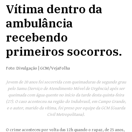
Vítima dentro da
ambulância
recebendo
primeiros socorros.
Foto: Divulgação | GCM/VejaFolha
Jovem de 20 anos foi socorrida com queimaduras de segundo grau
pelo Samu (Serviço de Atendimento Móvel de Urgência) após ser
queimada com água quente no início da tarde desta quinta-feira
(27). O caso aconteceu na região do Indubrasil, em Campo Grande,
e o autor, marido da vítima, foi preso por equipe da GCM (Guarda
Civil Metropolitana).
O crime aconteceu por volta das 12h quando o rapaz, de 25 anos,