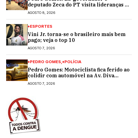
deputado Zeca do PT visita lideranças do
partido na cidade; buscará a reeleição
AGOSTO 8, 2026
♦ESPORTES
Vini Jr. torna-se o brasileiro mais bem
pago; veja o top 10
AGOSTO 7, 2026
♦PEDRO GOMES
♦POLÍCIA
Pedro Gomes: Motociclista fica ferido ao
colidir com automóvel na Av. Diva
Araújo; ele não tinha CNH
AGOSTO 7, 2026