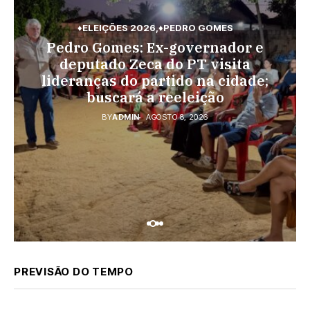
♦ELEIÇÕES 2026
♦PEDRO GOMES
♦PEDRO GOMES
♦POLÍCIA
Pedro Gomes: Ex-governador e
♦ESPORTES
Pedro Gomes: URGENTE: Jovem é
Vini Jr. torna-se o brasileiro mais
deputado Zeca do PT visita
morto na região do Cascalho;
lideranças do partido na cidade;
bem pago; veja o top 10
polícia no local
buscará a reeleição
BY
ADMIN
AGOSTO 7, 2026
BY
ADMIN
AGOSTO 8, 2026
BY
ADMIN
AGOSTO 8, 2026
PREVISÃO DO TEMPO