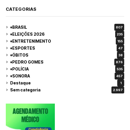
CATEGORIAS
♦BRASIL
807
♦ELEIÇÕES 2026
235
♦ENTRETENIMENTO
155
♦ESPORTES
47
♦ÓBITOS
38
♦PEDRO GOMES
876
♦POLÍCIA
535
♦SONORA
457
Destaque
1
Sem categoria
2.997