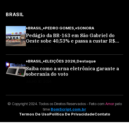
BRASIL
♦BRASIL
♦PEDRO GOMES
♦SONORA
Pedágio da BR-163 em São Gabriel do
Oeste sobe 40,53% e passa a custar R$
10,70 a partir desta quarta-feira
AGOSTO 4, 2026
♦BRASIL
♦ELEIÇÕES 2026
Destaque
Saiba como a urna eletrônica garante a
soberania do voto
JULHO 30, 2026
© Copyright 2024. Todos os Direitos Reservados - Feito com
Amor
pelo
time
BomScript.com.br
Termos De Uso
Política De Privacidade
Contato