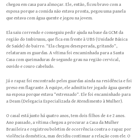
chegou em casa para almoçar. Ele, então, ficou bravo com a
esposa porque a comida não estava pronta, pegou uma panela
que estava com água quente e jogou na jovem.
Ela saiu correndo e conseguiu pedir ajuda na base da GCM da
região do Imbirussu, que fica em frente à UBS (Unidade Básica
de Saúde) do bairro. “Ela chegou desesperada, gritando”,
relataram os guardas. A vítima foi encaminhada para a Santa
Casa com queimaduras de segundo grau na região cervical,
ouvido e couro cabeludo.
Já o rapaz foi encontrado pelos guardas ainda na residência e foi
preso em flagrante. À equipe, ele admitiu ter jogado água quente
na esposa porque estava “estressado”. Ele foi encaminhado para
a Deam (Delegacia Especializada de Atendimento à Mulher).
O casal está junto há quatro anos, tem dois filhos de 4 e 2 anos.
Ano passado, a vítima chegou a procurar a Casa da Mulher
Brasileira e registrou boletim de ocorrência contra o rapaz por
violência doméstica, mas decidiu continuar a relação com ele. O