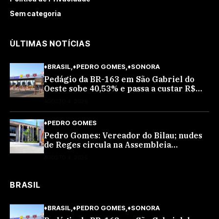
Sem categoria
ÙLTIMAS NOTÍCIAS
♦BRASIL
♦PEDRO GOMES
♦SONORA
Pedágio da BR-163 em São Gabriel do
Oeste sobe 40,53% e passa a custar R$
10,70 a partir desta quarta-feira
AGOSTO 4, 2026
♦PEDRO GOMES
Pedro Gomes: Vereador do Bilau; nudes
de Reges circula na Assembleia
Legislativa de MS e também na
AGOSTO 4, 2026
governadoria
BRASIL
♦BRASIL
♦PEDRO GOMES
♦SONORA