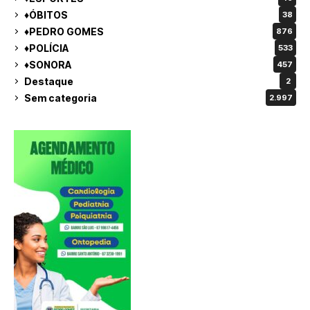
♦ÓBITOS
38
♦PEDRO GOMES
876
♦POLÍCIA
533
♦SONORA
457
Destaque
2
Sem categoria
2.997