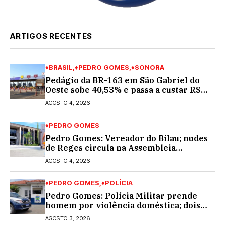
ARTIGOS RECENTES
♦BRASIL
♦PEDRO GOMES
♦SONORA
Pedágio da BR-163 em São Gabriel do
Oeste sobe 40,53% e passa a custar R$
10,70 a partir desta quarta-feira
AGOSTO 4, 2026
♦PEDRO GOMES
Pedro Gomes: Vereador do Bilau; nudes
de Reges circula na Assembleia
Legislativa de MS e também na
AGOSTO 4, 2026
governadoria
♦PEDRO GOMES
♦POLÍCIA
Pedro Gomes: Polícia Militar prende
homem por violência doméstica; dois
socos na cara dela
AGOSTO 3, 2026