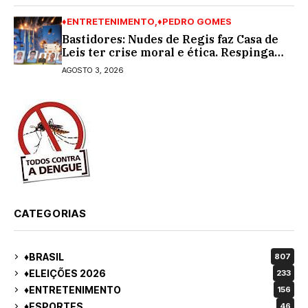
♦ENTRETENIMENTO
♦PEDRO GOMES
Bastidores: Nudes de Regis faz Casa de
Leis ter crise moral e ética. Respinga
em todos os vereadores e decredibiliza
AGOSTO 3, 2026
vereança
CATEGORIAS
♦BRASIL
807
♦ELEIÇÕES 2026
233
♦ENTRETENIMENTO
156
♦ESPORTES
46