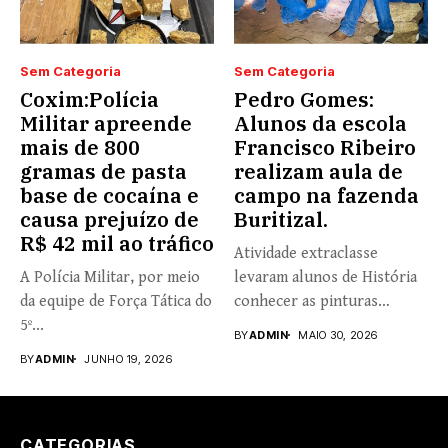
Sem Categoria
Sem Categoria
Coxim:Polícia
Pedro Gomes:
Militar apreende
Alunos da escola
mais de 800
Francisco Ribeiro
gramas de pasta
realizam aula de
base de cocaína e
campo na fazenda
causa prejuízo de
Buritizal.
R$ 42 mil ao tráfico
Atividade extraclasse
A Polícia Militar, por meio
levaram alunos de História
da equipe de Força Tática do
conhecer as pinturas
5º...
rupestres. Redação com...
BY
ADMIN
MAIO 30, 2026
BY
ADMIN
JUNHO 19, 2026
CATEGORIAS