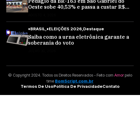
Pedágio da BR-163 em São Gabriel do
Oeste sobe 40,53% e passa a custar R$
10,70 a partir desta quarta-feira
AGOSTO 4, 2026
♦BRASIL
♦ELEIÇÕES 2026
Destaque
Saiba como a urna eletrônica garante a
soberania do voto
JULHO 30, 2026
© Copyright 2024. Todos os Direitos Reservados - Feito com
Amor
pelo
time
BomScript.com.br
Termos De Uso
Política De Privacidade
Contato