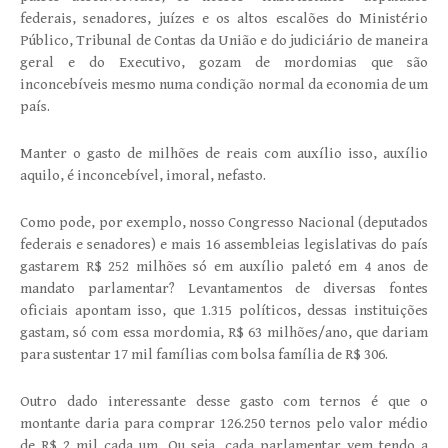
federais, senadores, juízes e os altos escalões do Ministério
Público, Tribunal de Contas da União e do judiciário de maneira
geral e do Executivo, gozam de mordomias que são
inconcebíveis mesmo numa condição normal da economia de um
país.
Manter o gasto de milhões de reais com auxílio isso, auxílio
aquilo, é inconcebível, imoral, nefasto.
Como pode, por exemplo, nosso Congresso Nacional (deputados
federais e senadores) e mais 16 assembleias legislativas do país
gastarem R$ 252 milhões só em auxílio paletó em 4 anos de
mandato parlamentar? Levantamentos de diversas fontes
oficiais apontam isso, que 1.315 políticos, dessas instituições
gastam, só com essa mordomia, R$ 63 milhões/ano, que dariam
para sustentar 17 mil famílias com bolsa família de R$ 306.
Outro dado interessante desse gasto com ternos é que o
montante daria para comprar 126.250 ternos pelo valor médio
de R$ 2 mil cada um. Ou seja, cada parlamentar vem tendo a