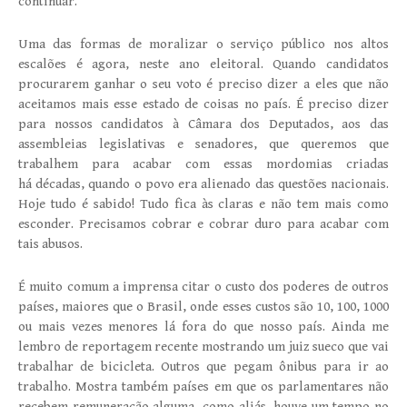
continuar.
Uma das formas de moralizar o serviço público nos altos
escalões é agora, neste ano eleitoral. Quando candidatos
procurarem ganhar o seu voto é preciso dizer a eles que não
aceitamos mais esse estado de coisas no país. É preciso dizer
para nossos candidatos à Câmara dos Deputados, aos das
assembleias legislativas e senadores, que queremos que
trabalhem para acabar com essas mordomias criadas
há décadas, quando o povo era alienado das questões nacionais.
Hoje tudo é sabido! Tudo fica às claras e não tem mais como
esconder. Precisamos cobrar e cobrar duro para acabar com
tais abusos.
É muito comum a imprensa citar o custo dos poderes de outros
países, maiores que o Brasil, onde esses custos são 10, 100, 1000
ou mais vezes menores lá fora do que nosso país. Ainda me
lembro de reportagem recente mostrando um juiz sueco que vai
trabalhar de bicicleta. Outros que pegam ônibus para ir ao
trabalho. Mostra também países em que os parlamentares não
recebem remuneração alguma, como aliás, houve um tempo no