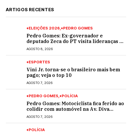
ARTIGOS RECENTES
♦ELEIÇÕES 2026
♦PEDRO GOMES
Pedro Gomes: Ex-governador e
deputado Zeca do PT visita lideranças do
partido na cidade; buscará a reeleição
AGOSTO 8, 2026
♦ESPORTES
Vini Jr. torna-se o brasileiro mais bem
pago; veja o top 10
AGOSTO 7, 2026
♦PEDRO GOMES
♦POLÍCIA
Pedro Gomes: Motociclista fica ferido ao
colidir com automóvel na Av. Diva
Araújo; ele não tinha CNH
AGOSTO 7, 2026
♦POLÍCIA