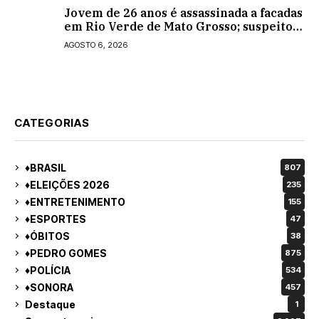
Jovem de 26 anos é assassinada a facadas
em Rio Verde de Mato Grosso; suspeito é
procurado
AGOSTO 6, 2026
CATEGORIAS
♦BRASIL
807
♦ELEIÇÕES 2026
235
♦ENTRETENIMENTO
155
♦ESPORTES
47
♦ÓBITOS
38
♦PEDRO GOMES
875
♦POLÍCIA
534
♦SONORA
457
Destaque
1