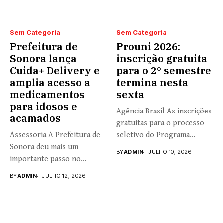
Sem Categoria
Sem Categoria
Prefeitura de
Prouni 2026:
Sonora lança
inscrição gratuita
Cuida+ Delivery e
para o 2º semestre
amplia acesso a
termina nesta
medicamentos
sexta
para idosos e
Agência Brasil As inscrições
acamados
gratuitas para o processo
Assessoria A Prefeitura de
seletivo do Programa
Sonora deu mais um
Universidade...
BY
ADMIN
JULHO 10, 2026
importante passo no
fortalecimento...
BY
ADMIN
JULHO 12, 2026