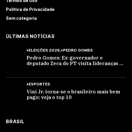
Termos de Uso
Política de Privacidade
Sem categoria
ÙLTIMAS NOTÍCIAS
♦ELEIÇÕES 2026
♦PEDRO GOMES
Pedro Gomes: Ex-governador e
deputado Zeca do PT visita lideranças do
partido na cidade; buscará a reeleição
AGOSTO 8, 2026
♦ESPORTES
Vini Jr. torna-se o brasileiro mais bem
pago; veja o top 10
AGOSTO 7, 2026
BRASIL