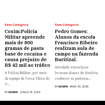
Sem Categoria
Sem Categoria
Coxim:Polícia
Pedro Gomes:
Militar apreende
Alunos da escola
mais de 800
Francisco Ribeiro
gramas de pasta
realizam aula de
base de cocaína e
campo na fazenda
causa prejuízo de
Buritizal.
R$ 42 mil ao tráfico
Atividade extraclasse
A Polícia Militar, por meio
levaram alunos de História
da equipe de Força Tática do
conhecer as pinturas
5º...
rupestres. Redação com...
BY
ADMIN
MAIO 30, 2026
BY
ADMIN
JUNHO 19, 2026