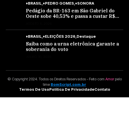
♦BRASIL
♦PEDRO GOMES
♦SONORA
Pedágio da BR-163 em São Gabriel do
Oeste sobe 40,53% e passa a custar R$
10,70 a partir desta quarta-feira
AGOSTO 4, 2026
♦BRASIL
♦ELEIÇÕES 2026
Destaque
Saiba como a urna eletrônica garante a
soberania do voto
JULHO 30, 2026
© Copyright 2024. Todos os Direitos Reservados - Feito com
Amor
pelo
time
BomScript.com.br
Termos De Uso
Política De Privacidade
Contato