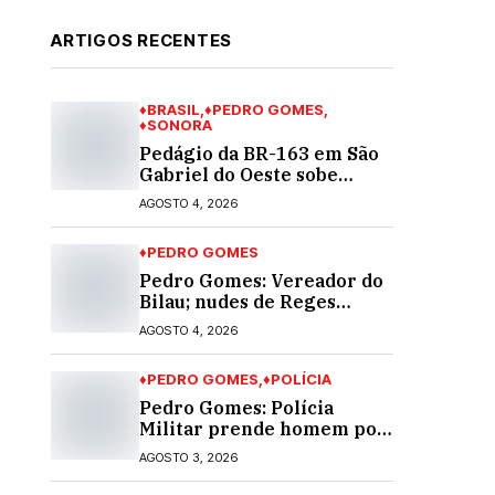
ARTIGOS RECENTES
♦BRASIL
♦PEDRO GOMES
♦SONORA
Pedágio da BR-163 em São
Gabriel do Oeste sobe
40,53% e passa a custar R$
AGOSTO 4, 2026
10,70 a partir desta quarta-
feira
♦PEDRO GOMES
Pedro Gomes: Vereador do
Bilau; nudes de Reges
circula na Assembleia
AGOSTO 4, 2026
Legislativa de MS e
também na governadoria
♦PEDRO GOMES
♦POLÍCIA
Pedro Gomes: Polícia
Militar prende homem por
violência doméstica; dois
AGOSTO 3, 2026
socos na cara dela