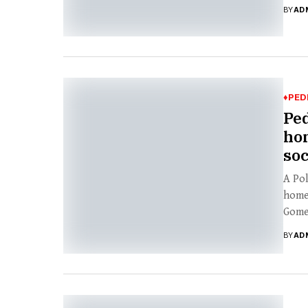
BY
AD
♦PED
Ped
ho
soc
A Pol
home
Gomes
BY
AD