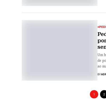
♦PED
Pe
por
se
Um h
de po
ao ma
BY
AD
1
2