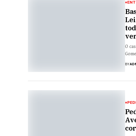
♦ENT
Bas
Lei
tod
ve
O cas
Gomes
BY
AD
♦PED
Pe
Ave
cor