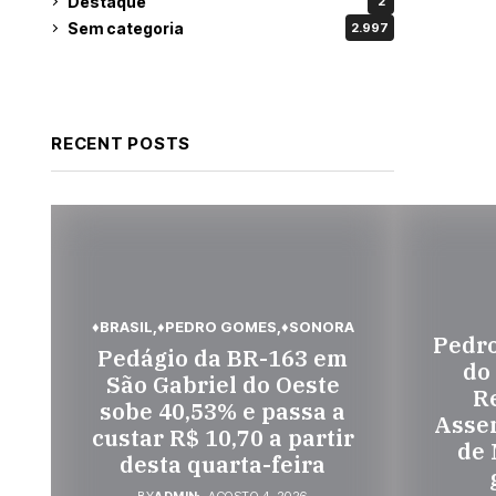
Destaque
2
Sem categoria
2.997
RECENT POSTS
♦BRASIL
♦PEDRO GOMES
♦SONORA
Pedr
Pedágio da BR-163 em
do
São Gabriel do Oeste
Re
sobe 40,53% e passa a
Assem
custar R$ 10,70 a partir
de 
desta quarta-feira
BY
ADMIN
AGOSTO 4, 2026