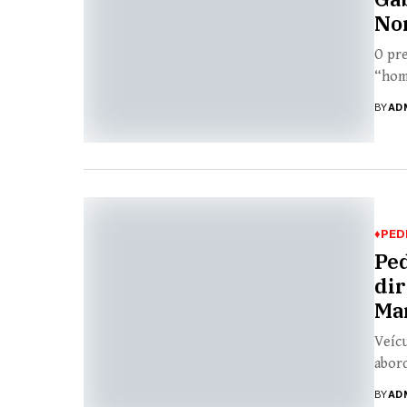
No
O pre
“home
BY
AD
♦PED
Pe
dir
Ma
Veícu
abord
BY
AD