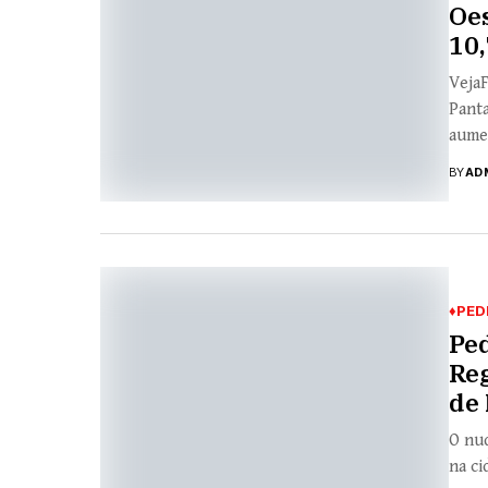
Oes
10,
VejaF
Panta
aumen
BY
AD
♦PED
Ped
Reg
de
O nu
na ci