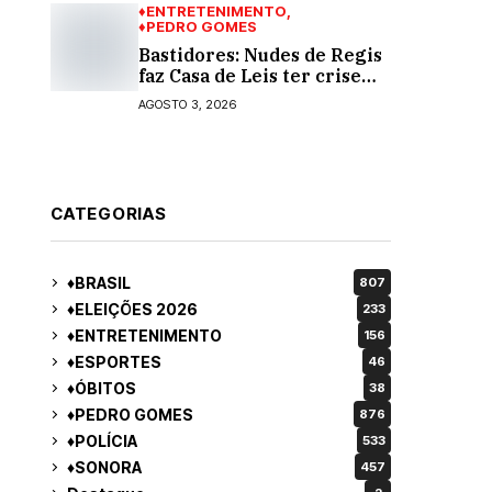
♦ENTRETENIMENTO
♦PEDRO GOMES
Bastidores: Nudes de Regis
faz Casa de Leis ter crise
moral e ética. Respinga em
AGOSTO 3, 2026
todos os vereadores e
decredibiliza vereança
CATEGORIAS
♦BRASIL
807
♦ELEIÇÕES 2026
233
♦ENTRETENIMENTO
156
♦ESPORTES
46
♦ÓBITOS
38
♦PEDRO GOMES
876
♦POLÍCIA
533
♦SONORA
457