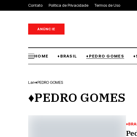
Contato
Política de Privacidade
Termos de Uso
ANÚNCIE
HOME
♦BRASIL
♦PEDRO GOMES
♦
Lar
♦PEDRO GOMES
♦PEDRO GOMES
♦BRA
Ped