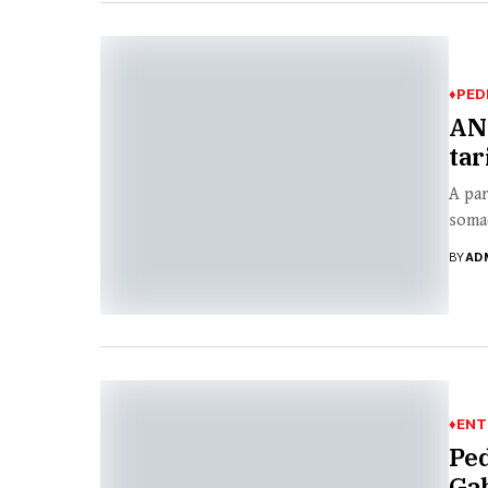
♦PED
ANT
tar
A par
somad
BY
AD
♦ENT
Ped
Gab