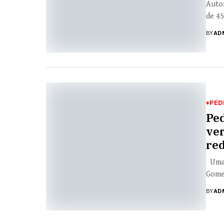
Auto
de 45
BY
AD
♦PED
Ped
ve
red
Uma 
Gomes
BY
AD